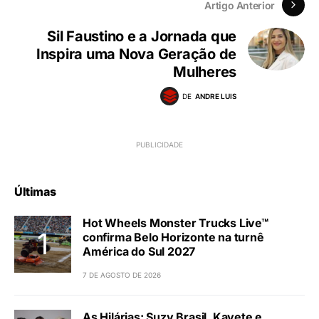
Artigo Anterior
Sil Faustino e a Jornada que
Inspira uma Nova Geração de
Mulheres
DE
ANDRE LUIS
Últimas
Hot Wheels Monster Trucks Live™
confirma Belo Horizonte na turnê
América do Sul 2027
7 DE AGOSTO DE 2026
As Hilárias: Suzy Brasil, Kayete e