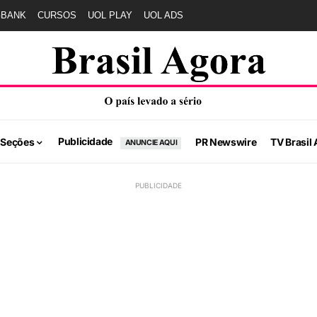
GBANK
CURSOS
UOL PLAY
UOL ADS
Publicidade
 Seções
PR Newswire
TV Brasil 
ANUNCIE AQUI