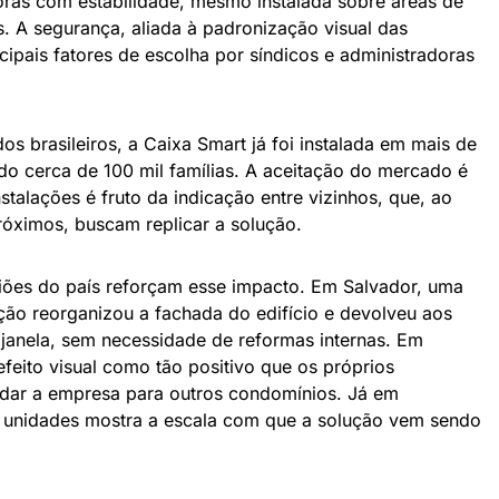
ras com estabilidade, mesmo instalada sobre áreas de
s. A segurança, aliada à padronização visual das
cipais fatores de escolha por síndicos e administradoras
s brasileiros, a Caixa Smart já foi instalada em mais de
ndo cerca de 100 mil famílias. A aceitação do mercado é
stalações é fruto da indicação entre vizinhos, que, ao
róximos, buscam replicar a solução.
giões do país reforçam esse impacto. Em Salvador, uma
ção reorganizou a fachada do edifício e devolveu aos
 janela, sem necessidade de reformas internas. Em
efeito visual como tão positivo que os próprios
ar a empresa para outros condomínios. Já em
2 unidades mostra a escala com que a solução vem sendo