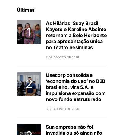
Últimas
As Hilárias: Suzy Brasil,
Kayete e Karoline Absinto
retornam a Belo Horizonte
para apresentação única
no Teatro Sesiminas
7 DE AGOSTO DE 2026
Usecorp consolida a
‘economia do uso’ no B2B
brasileiro, vira S.A. e
impulsiona expansão com
novo fundo estruturado
6 DE AGOSTO DE 2026
Sua empresa não foi
invadida ou só ainda não