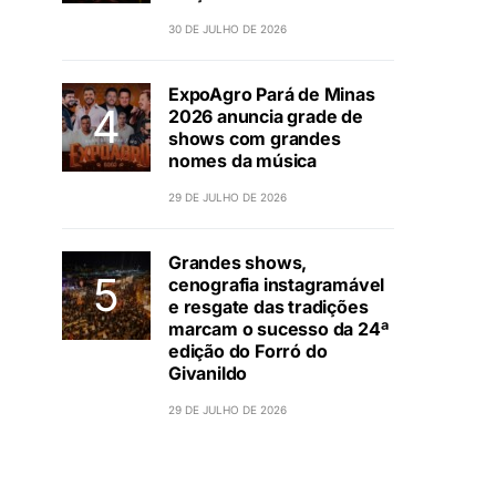
30 DE JULHO DE 2026
ExpoAgro Pará de Minas
2026 anuncia grade de
shows com grandes
nomes da música
29 DE JULHO DE 2026
Grandes shows,
cenografia instagramável
e resgate das tradições
marcam o sucesso da 24ª
edição do Forró do
Givanildo
29 DE JULHO DE 2026