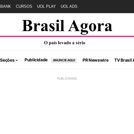
GBANK
CURSOS
UOL PLAY
UOL ADS
Publicidade
 Seções
PR Newswire
TV Brasil 
ANUNCIE AQUI