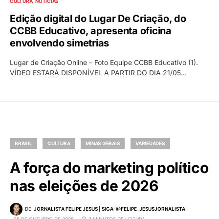
CULTURA
NOTÍCIAS
Edição digital do Lugar De Criação, do
CCBB Educativo, apresenta oficina
envolvendo simetrias
Lugar de Criação Online – Foto Equipe CCBB Educativo (1).
VÍDEO ESTARÁ DISPONÍVEL A PARTIR DO DIA 21/05…
BRASIL
CULTURA
MINAS GERAIS
VARIEDADES
A força do marketing político
nas eleições de 2026
DE
JORNALISTA FELIPE JESUS | SIGA: @FELIPE_JESUSJORNALISTA
28 DE OUTUBRO DE 2025
2 MINUTOS DE LEITURA