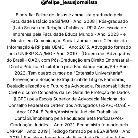
@felipe_jesusjornalista
Biografia: Felipe de Jesus é Jornalista graduado pela
Faculdade Estácio de Sá/MG - Ano: 2008 | Pós-graduado
(Lato Sensu) em Relações Públicas - RP & Assessoria de
Imprensa pela Faculdade Educa Mundo - Ano: 2023 - e
Mestre em Comunicação Social: Jornalismo e Ciências da
Informação & RP pela UEMC - Ano: 2015. Advogado formado
pela UNIESP S.A./MG - Ano: 2019 - (Ordem dos Advogados
do Brasil - OAB), com Pós-Graduação em Direito Empresarial -
Direito Público e Licitatório pela Faculdade Focus/PR - Ano:
2022. Tem quatro cursos de "Extensão Universitária":
Prevenção e Solução Extrajudicial de Litígios Familiares,
Desjudicialização e o Futuro da Advocacia, Responsabilidade
Civil e o curso Conceitos da Lei Geral de Proteção de Dados
(LGPD) pela Escola Superior de Advocacia Nacional do
Conselho Federal da Ordem dos Advogados (ESA/CFOAB) -
Ano: 2024. É Perito/Assistente Judicial Trabalhista -
Contábil/Imobiliário pela Faculdade Beta Perícias/Pós-
Graduação Jurídica - Ano: 2021. Economista formado pela
UNP/SP - Ano: 2019 | Teólogo formado pela ESABI/MG - Ano:
2015 | Sociólogo formado pela Faculdade Polis das Artes -