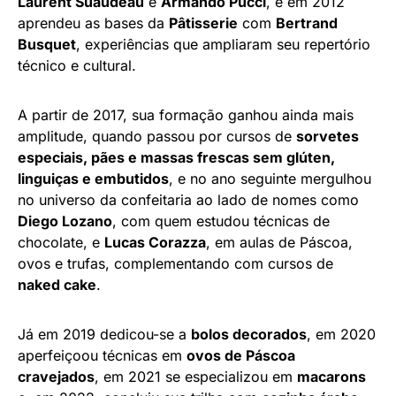
Laurent Suaudeau
e
Armando Pucci
, e em 2012
aprendeu as bases da
Pâtisserie
com
Bertrand
Busquet
, experiências que ampliaram seu repertório
técnico e cultural.
A partir de 2017, sua formação ganhou ainda mais
amplitude, quando passou por cursos de
sorvetes
especiais, pães e massas frescas sem glúten,
linguiças e embutidos
, e no ano seguinte mergulhou
no universo da confeitaria ao lado de nomes como
Diego Lozano
, com quem estudou técnicas de
chocolate, e
Lucas Corazza
, em aulas de Páscoa,
ovos e trufas, complementando com cursos de
naked cake
.
Já em 2019 dedicou-se a
bolos decorados
, em 2020
aperfeiçoou técnicas em
ovos de Páscoa
cravejados
, em 2021 se especializou em
macarons