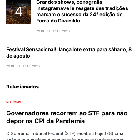
Grandes shows, cenografia
instagramável e resgate das tradições
marcam o sucesso da 24ª edição do
Forró do Givanildo
29 DE JULHO DE 2026
Festival Sensacional!, lança lote extra para sábado, 8
de agosto
29 DE JULHO DE 2026
Relacionados
NOTÍCIAS
Governadores recorrem ao STF para não
depor na CPI da Pandemia
O Supremo Tribunal Federal (STF) recebeu hoje (28) uma
ação que questiona a convocação de governadores para