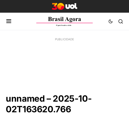
unnamed – 2025-10-
02T163620.766