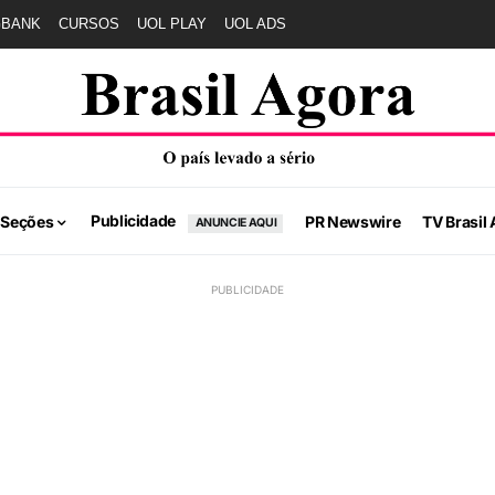
GBANK
CURSOS
UOL PLAY
UOL ADS
Publicidade
 Seções
PR Newswire
TV Brasil 
ANUNCIE AQUI