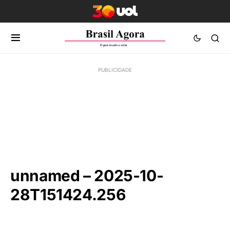
unnamed – 2025-10-
28T151424.256