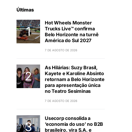
Últimas
Hot Wheels Monster
Trucks Live™ confirma
Belo Horizonte na turnê
América do Sul 2027
7 DE AGOSTO DE 2026
As Hilárias: Suzy Brasil,
Kayete e Karoline Absinto
retornam a Belo Horizonte
para apresentação única
no Teatro Sesiminas
7 DE AGOSTO DE 2026
Usecorp consolida a
‘economia do uso’ no B2B
brasileiro, vira S.A. e