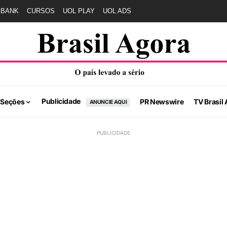
GBANK
CURSOS
UOL PLAY
UOL ADS
Publicidade
 Seções
PR Newswire
TV Brasil 
ANUNCIE AQUI