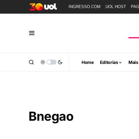
INGRESSO.COM
UOL HOST
PA
Home
Editorias
Mais
Bnegao