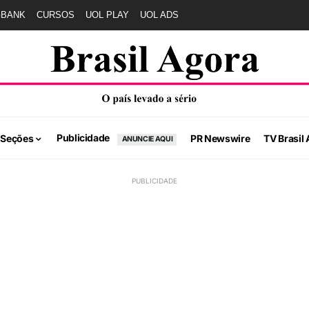
GBANK
CURSOS
UOL PLAY
UOL ADS
Publicidade
 Seções
PR Newswire
TV Brasil 
ANUNCIE AQUI