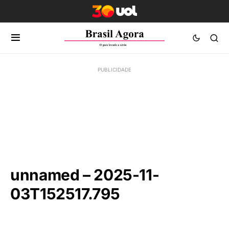
unnamed – 2025-11-
03T152517.795