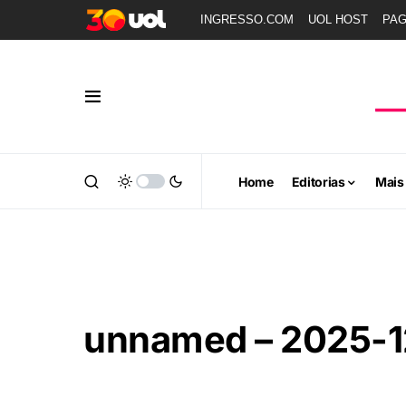
INGRESSO.COM
UOL HOST
PA
Home
Editorias
Mais
unnamed – 2025-1