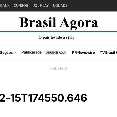
GBANK
CURSOS
UOL PLAY
UOL ADS
Publicidade
 Seções
PR Newswire
TV Brasil 
ANUNCIE AQUI
2-15T174550.646