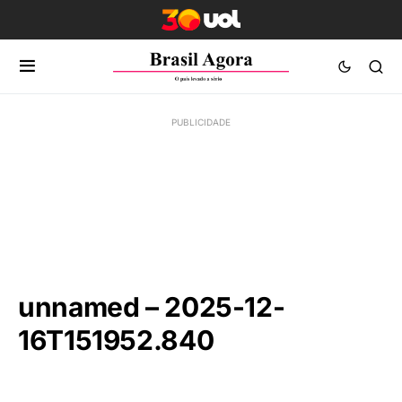
unnamed – 2025-12-
16T151952.840