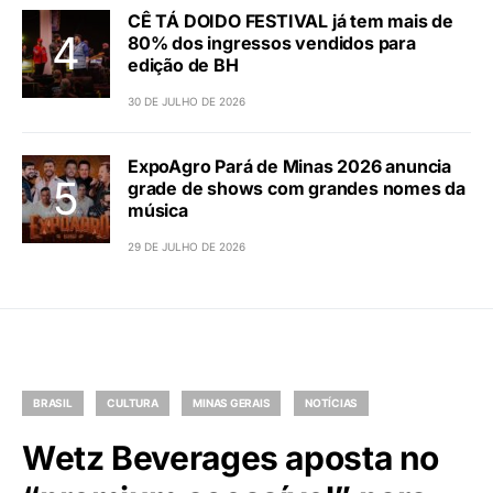
CÊ TÁ DOIDO FESTIVAL já tem mais de
80% dos ingressos vendidos para
edição de BH
30 DE JULHO DE 2026
ExpoAgro Pará de Minas 2026 anuncia
grade de shows com grandes nomes da
música
29 DE JULHO DE 2026
BRASIL
CULTURA
MINAS GERAIS
NOTÍCIAS
Wetz Beverages aposta no