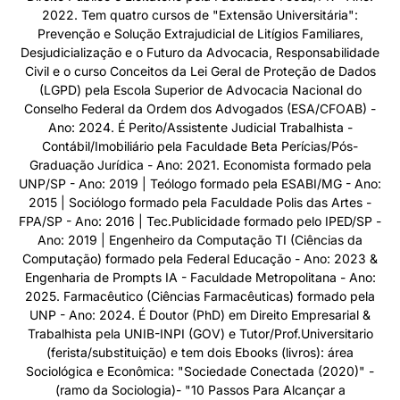
2022. Tem quatro cursos de "Extensão Universitária":
Prevenção e Solução Extrajudicial de Litígios Familiares,
Desjudicialização e o Futuro da Advocacia, Responsabilidade
Civil e o curso Conceitos da Lei Geral de Proteção de Dados
(LGPD) pela Escola Superior de Advocacia Nacional do
Conselho Federal da Ordem dos Advogados (ESA/CFOAB) -
Ano: 2024. É Perito/Assistente Judicial Trabalhista -
Contábil/Imobiliário pela Faculdade Beta Perícias/Pós-
Graduação Jurídica - Ano: 2021. Economista formado pela
UNP/SP - Ano: 2019 | Teólogo formado pela ESABI/MG - Ano:
2015 | Sociólogo formado pela Faculdade Polis das Artes -
FPA/SP - Ano: 2016 | Tec.Publicidade formado pelo IPED/SP -
Ano: 2019 | Engenheiro da Computação TI (Ciências da
Computação) formado pela Federal Educação - Ano: 2023 &
Engenharia de Prompts IA - Faculdade Metropolitana - Ano:
2025. Farmacêutico (Ciências Farmacêuticas) formado pela
UNP - Ano: 2024. É Doutor (PhD) em Direito Empresarial &
Trabalhista pela UNIB-INPI (GOV) e Tutor/Prof.Universitario
(ferista/substituição) e tem dois Ebooks (livros): área
Sociológica e Econômica: "Sociedade Conectada (2020)" -
(ramo da Sociologia)- "10 Passos Para Alcançar a