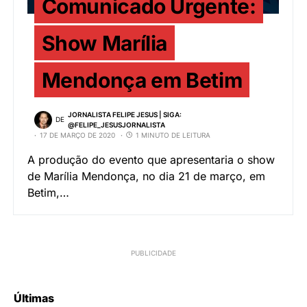
Comunicado Urgente:
Show Marília
Mendonça em Betim
JORNALISTA FELIPE JESUS | SIGA:
DE
@FELIPE_JESUSJORNALISTA
17 DE MARÇO DE 2020
1 MINUTO DE LEITURA
A produção do evento que apresentaria o show
de Marília Mendonça, no dia 21 de março, em
Betim,…
Últimas