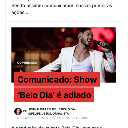
Sendo assimm comunicamos nossas primeiras
ações…
COMUNICADO
Comunicado: Show
‘Belo Dia’ é adiado
JORNALISTA FELIPE JESUS | SIGA:
DE
@FELIPE_JESUSJORNALISTA
17 DE MARÇO DE 2020
1 MINUTO DE LEITURA
A produção do evento Belo Dia, que seria