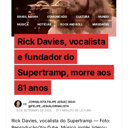
BRASIL AGORA
COMUNICADO
CULTURA
MUNDO
MÚSICA
NOTÍCIAS
ROCK AND ROLL
VARIEDADES
Rick Davies, vocalista
e fundador do
Supertramp, morre aos
81 anos
JORNALISTA FELIPE JESUS | SIGA:
DE
@FELIPE_JESUSJORNALISTA
8 DE SETEMBRO DE 2025
1 MINUTO DE LEITURA
Rick Davies, vocalista do Supertramp — Foto:
Reprodução/YouTube. Músico inglês liderou