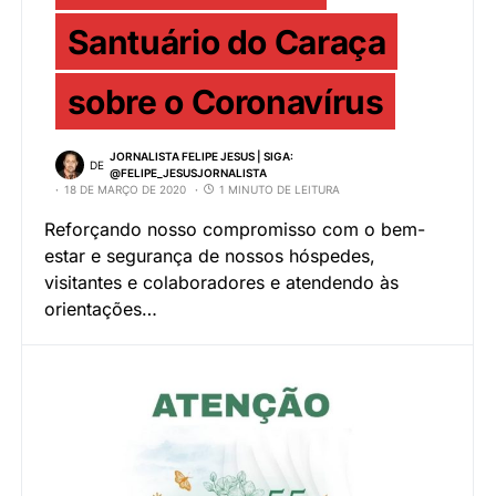
Santuário do Caraça
sobre o Coronavírus
JORNALISTA FELIPE JESUS | SIGA:
DE
@FELIPE_JESUSJORNALISTA
18 DE MARÇO DE 2020
1 MINUTO DE LEITURA
Reforçando nosso compromisso com o bem-
estar e segurança de nossos hóspedes,
visitantes e colaboradores e atendendo às
orientações…