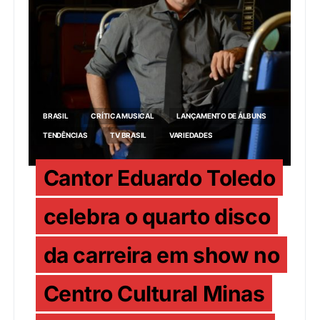
BRASIL
CRÍTICA MUSICAL
LANÇAMENTO DE ÁLBUNS
TENDÊNCIAS
TV BRASIL
VARIEDADES
Cantor Eduardo Toledo
celebra o quarto disco
da carreira em show no
Centro Cultural Minas