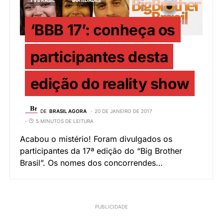
TV BRASIL
VARIEDADES
‘BBB 17’: conheça os
participantes desta
edição do reality show
DE
BRASIL AGORA
20 DE JANEIRO DE 2017
5 MINUTOS DE LEITURA
Acabou o mistério! Foram divulgados os
participantes da 17ª edição do “Big Brother
Brasil”. Os nomes dos concorrendes…