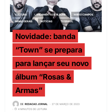
CULTURA
LANÇAMENTO DE ÁLBUNS
MÁRIO CAMPOS
MINAS GERAIS
NOTÍCIAS
TV BRASIL
Novidade: banda
“Town” se prepara
para lançar seu novo
álbum “Rosas &
Armas”
DE
REDACAO JORNAL
27 DE MARÇO DE 2023
4 MINUTOS DE LEITURA