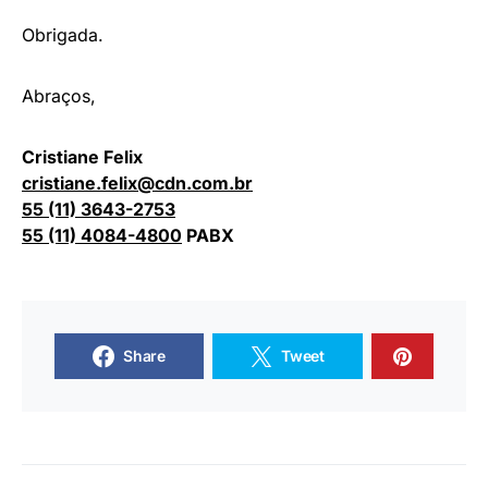
Obrigada.
Abraços,
Cristiane Felix
cristiane.felix@cdn.com.br
55 (11) 3643-2753
55 (11) 4084-4800
PABX
Share
Tweet