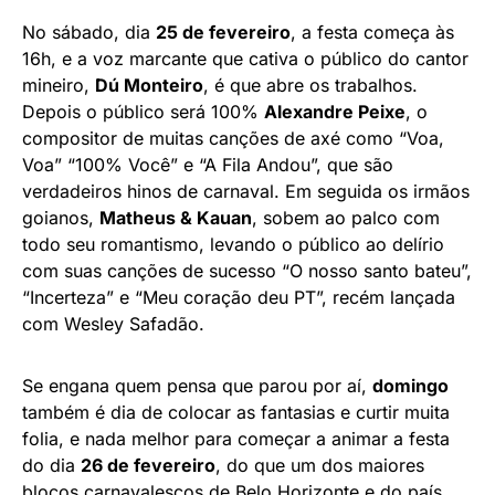
No sábado, dia
25 de fevereiro
, a festa começa às
16h, e a voz marcante que cativa o público do cantor
mineiro,
Dú Monteiro
, é que abre os trabalhos.
Depois o público será 100%
Alexandre Peixe
, o
compositor de muitas canções de axé como “Voa,
Voa” “100% Você” e “A Fila Andou”, que são
verdadeiros hinos de carnaval. Em seguida os irmãos
goianos,
Matheus & Kauan
, sobem ao palco com
todo seu romantismo, levando o público ao delírio
com suas canções de sucesso “O nosso santo bateu”,
“Incerteza” e “Meu coração deu PT”, recém lançada
com Wesley Safadão.
Se engana quem pensa que parou por aí,
domingo
também é dia de colocar as fantasias e curtir muita
folia, e nada melhor para começar a animar a festa
do dia
26 de fevereiro
, do que um dos maiores
blocos carnavalescos de Belo Horizonte e do país,