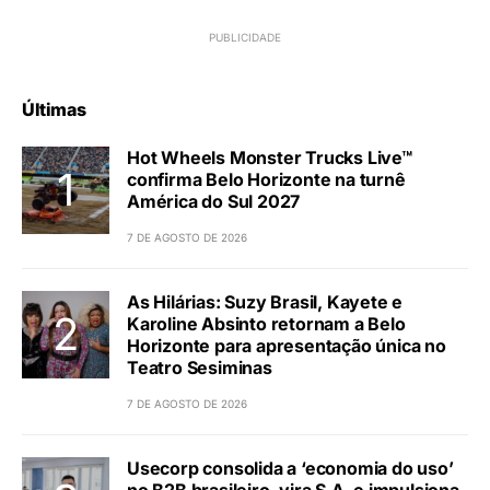
Últimas
Hot Wheels Monster Trucks Live™
confirma Belo Horizonte na turnê
América do Sul 2027
7 DE AGOSTO DE 2026
As Hilárias: Suzy Brasil, Kayete e
Karoline Absinto retornam a Belo
Horizonte para apresentação única no
Teatro Sesiminas
7 DE AGOSTO DE 2026
Usecorp consolida a ‘economia do uso’
no B2B brasileiro, vira S.A. e impulsiona