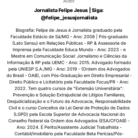
Autor
Jornalista Felipe Jesus | Siga:
@felipe_jesusjornalista
Biografia: Felipe de Jesus é Jornalista graduado pela
Faculdade Estácio de Sá/MG - Ano: 2008 | Pós-graduado
(Lato Sensu) em Relações Públicas - RP & Assessoria de
Imprensa pela Faculdade Educa Mundo - Ano: 2023 - e
Mestre em Comunicação Social: Jornalismo e Ciências da
Informação & RP pela UEMC - Ano: 2015. Advogado formado
pela UNIESP S.A./MG - Ano: 2019 - (Ordem dos Advogados
do Brasil - OAB), com Pós-Graduação em Direito Empresarial -
Direito Público e Licitatório pela Faculdade Focus/PR - Ano:
2022. Tem quatro cursos de "Extensão Universitária":
Prevenção e Solução Extrajudicial de Litígios Familiares,
Desjudicialização e o Futuro da Advocacia, Responsabilidade
Civil e o curso Conceitos da Lei Geral de Proteção de Dados
(LGPD) pela Escola Superior de Advocacia Nacional do
Conselho Federal da Ordem dos Advogados (ESA/CFOAB) -
Ano: 2024. É Perito/Assistente Judicial Trabalhista -
Contábil/Imobiliário pela Faculdade Beta Perícias/Pós-