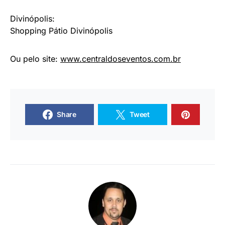
Divinópolis:
Shopping Pátio Divinópolis
Ou pelo site:
www.centraldoseventos.
com.br
Share
Tweet