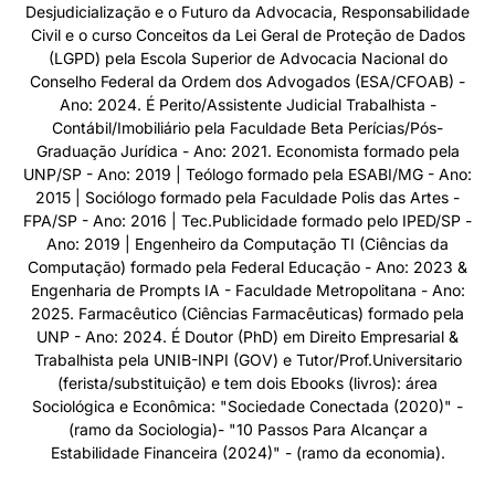
Desjudicialização e o Futuro da Advocacia, Responsabilidade
Civil e o curso Conceitos da Lei Geral de Proteção de Dados
(LGPD) pela Escola Superior de Advocacia Nacional do
Conselho Federal da Ordem dos Advogados (ESA/CFOAB) -
Ano: 2024. É Perito/Assistente Judicial Trabalhista -
Contábil/Imobiliário pela Faculdade Beta Perícias/Pós-
Graduação Jurídica - Ano: 2021. Economista formado pela
UNP/SP - Ano: 2019 | Teólogo formado pela ESABI/MG - Ano:
2015 | Sociólogo formado pela Faculdade Polis das Artes -
FPA/SP - Ano: 2016 | Tec.Publicidade formado pelo IPED/SP -
Ano: 2019 | Engenheiro da Computação TI (Ciências da
Computação) formado pela Federal Educação - Ano: 2023 &
Engenharia de Prompts IA - Faculdade Metropolitana - Ano:
2025. Farmacêutico (Ciências Farmacêuticas) formado pela
UNP - Ano: 2024. É Doutor (PhD) em Direito Empresarial &
Trabalhista pela UNIB-INPI (GOV) e Tutor/Prof.Universitario
(ferista/substituição) e tem dois Ebooks (livros): área
Sociológica e Econômica: "Sociedade Conectada (2020)" -
(ramo da Sociologia)- "10 Passos Para Alcançar a
Estabilidade Financeira (2024)" - (ramo da economia).