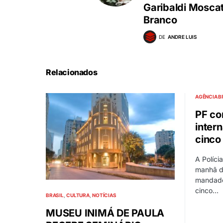
Garibaldi Moscat
Branco
DE
ANDRE LUIS
Relacionados
AGÊNCIA B
PF co
inter
cinco
A Políci
manhã de
mandado
cinco…
BRASIL
CULTURA
NOTÍCIAS
MUSEU INIMÁ DE PAULA