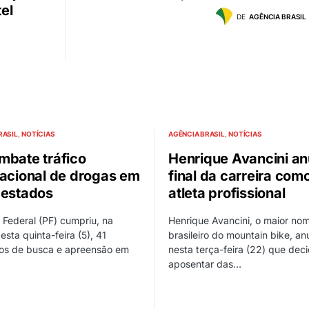
el
DE
AGÊNCIA BRASIL
RASIL
NOTÍCIAS
AGÊNCIA BRASIL
NOTÍCIAS
mbate tráfico
Henrique Avancini an
nacional de drogas em
final da carreira com
 estados
atleta profissional
a Federal (PF) cumpriu, na
Henrique Avancini, o maior no
sta quinta-feira (5), 41
brasileiro do mountain bike, an
s de busca e apreensão em
nesta terça-feira (22) que deci
aposentar das…