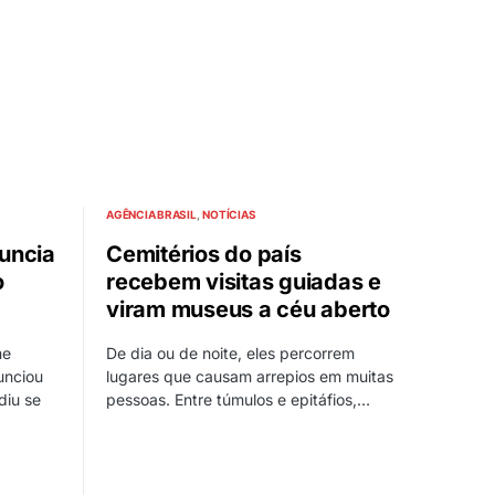
AGÊNCIA BRASIL
NOTÍCIAS
uncia
Cemitérios do país
o
recebem visitas guiadas e
viram museus a céu aberto
me
De dia ou de noite, eles percorrem
unciou
lugares que causam arrepios em muitas
diu se
pessoas. Entre túmulos e epitáfios,…