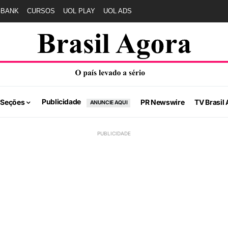
GBANK
CURSOS
UOL PLAY
UOL ADS
Publicidade
 Seções
PR Newswire
TV Brasil 
ANUNCIE AQUI