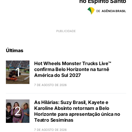
no Espírito Santo
DE
AGÊNCIA BRASIL
Últimas
Hot Wheels Monster Trucks Live™
confirma Belo Horizonte na turnê
América do Sul 2027
7 DE AGOSTO DE 2026
As Hilárias: Suzy Brasil, Kayete e
Karoline Absinto retornam a Belo
Horizonte para apresentação única no
Teatro Sesiminas
7 DE AGOSTO DE 2026