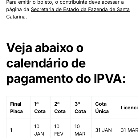
Para emitir o boleto, o contribuinte deve acessar a
página da
Secretaria de Estado da Fazenda de Santa
Catarina
.
Veja abaixo o
calendário de
pagamento do IPVA:
Final
1ª
2ª
3ª
Cota
Licenc
Placa
Cota
Cota
Cota
Única
10
10
10
1
31 JAN
31 MA
JAN
FEV
MAR