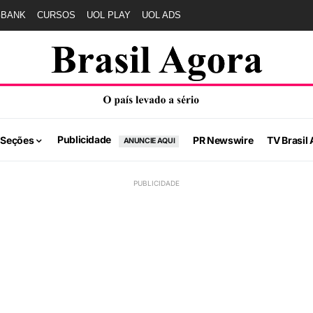
GBANK
CURSOS
UOL PLAY
UOL ADS
Publicidade
 Seções
PR Newswire
TV Brasil 
ANUNCIE AQUI