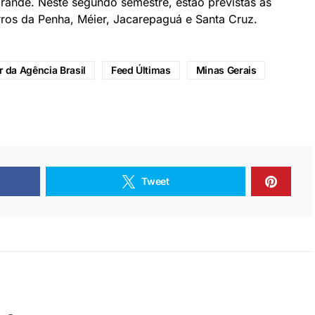
ande. Neste segundo semestre, estão previstas as
rros da Penha, Méier, Jacarepaguá e Santa Cruz.
 da Agência Brasil
Feed Últimas
Minas Gerais
Tweet