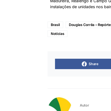
Madureira, Realengo e Campo Gr
instalações de unidades nos bai
Brasil
Douglas Corrêa – Repórter
Notícias
Share
Autor