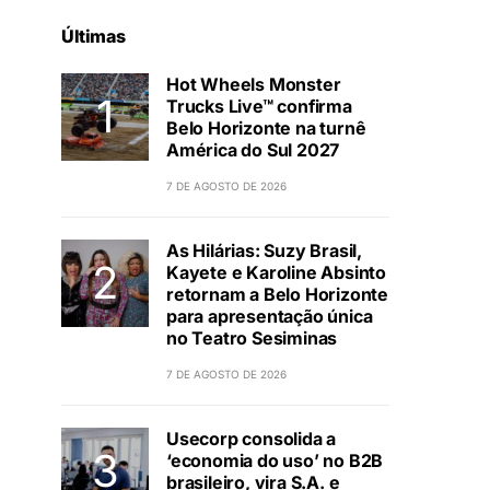
Últimas
Hot Wheels Monster
Trucks Live™ confirma
Belo Horizonte na turnê
América do Sul 2027
7 DE AGOSTO DE 2026
As Hilárias: Suzy Brasil,
Kayete e Karoline Absinto
retornam a Belo Horizonte
para apresentação única
no Teatro Sesiminas
7 DE AGOSTO DE 2026
Usecorp consolida a
‘economia do uso’ no B2B
brasileiro, vira S.A. e