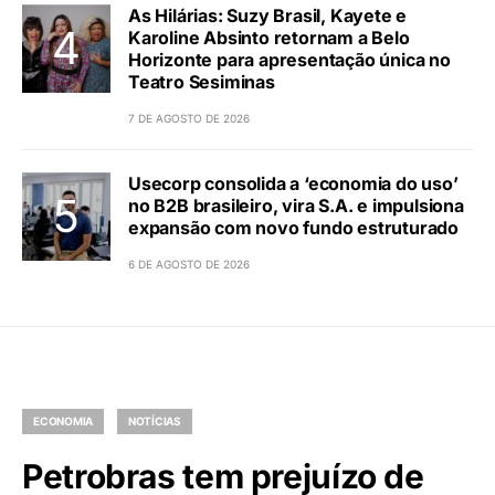
As Hilárias: Suzy Brasil, Kayete e
Karoline Absinto retornam a Belo
Horizonte para apresentação única no
Teatro Sesiminas
7 DE AGOSTO DE 2026
Usecorp consolida a ‘economia do uso’
no B2B brasileiro, vira S.A. e impulsiona
expansão com novo fundo estruturado
6 DE AGOSTO DE 2026
ECONOMIA
NOTÍCIAS
Petrobras tem prejuízo de