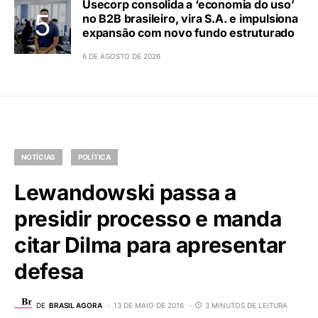
Usecorp consolida a ‘economia do uso’
no B2B brasileiro, vira S.A. e impulsiona
expansão com novo fundo estruturado
6 DE AGOSTO DE 2026
NOTÍCIAS
POLÍTICA
Lewandowski passa a
presidir processo e manda
citar Dilma para apresentar
defesa
DE
BRASIL AGORA
13 DE MAIO DE 2016
3 MINUTOS DE LEITURA