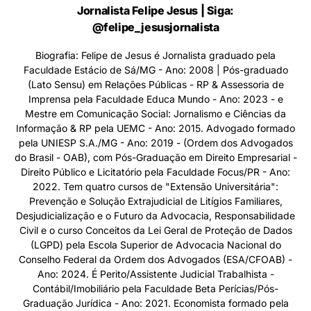
Jornalista Felipe Jesus | Siga:
@felipe_jesusjornalista
Biografia: Felipe de Jesus é Jornalista graduado pela
Faculdade Estácio de Sá/MG - Ano: 2008 | Pós-graduado
(Lato Sensu) em Relações Públicas - RP & Assessoria de
Imprensa pela Faculdade Educa Mundo - Ano: 2023 - e
Mestre em Comunicação Social: Jornalismo e Ciências da
Informação & RP pela UEMC - Ano: 2015. Advogado formado
pela UNIESP S.A./MG - Ano: 2019 - (Ordem dos Advogados
do Brasil - OAB), com Pós-Graduação em Direito Empresarial -
Direito Público e Licitatório pela Faculdade Focus/PR - Ano:
2022. Tem quatro cursos de "Extensão Universitária":
Prevenção e Solução Extrajudicial de Litígios Familiares,
Desjudicialização e o Futuro da Advocacia, Responsabilidade
Civil e o curso Conceitos da Lei Geral de Proteção de Dados
(LGPD) pela Escola Superior de Advocacia Nacional do
Conselho Federal da Ordem dos Advogados (ESA/CFOAB) -
Ano: 2024. É Perito/Assistente Judicial Trabalhista -
Contábil/Imobiliário pela Faculdade Beta Perícias/Pós-
Graduação Jurídica - Ano: 2021. Economista formado pela