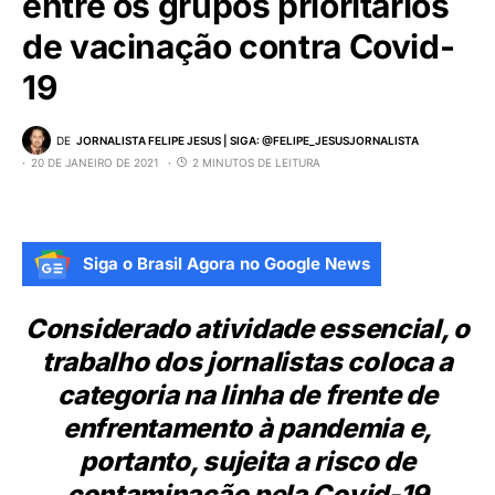
entre os grupos prioritários
de vacinação contra Covid-
19
DE
JORNALISTA FELIPE JESUS | SIGA: @FELIPE_JESUSJORNALISTA
20 DE JANEIRO DE 2021
2 MINUTOS DE LEITURA
Siga o Brasil Agora no Google News
Considerado atividade essencial, o
trabalho dos jornalistas coloca a
categoria na linha de frente de
enfrentamento à pandemia e,
portanto, sujeita a risco de
contaminação pela Covid-19