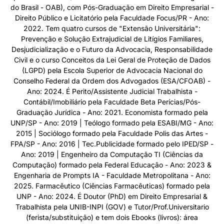
do Brasil - OAB), com Pós-Graduação em Direito Empresarial -
Direito Público e Licitatório pela Faculdade Focus/PR - Ano:
2022. Tem quatro cursos de "Extensão Universitária":
Prevenção e Solução Extrajudicial de Litígios Familiares,
Desjudicialização e o Futuro da Advocacia, Responsabilidade
Civil e o curso Conceitos da Lei Geral de Proteção de Dados
(LGPD) pela Escola Superior de Advocacia Nacional do
Conselho Federal da Ordem dos Advogados (ESA/CFOAB) -
Ano: 2024. É Perito/Assistente Judicial Trabalhista -
Contábil/Imobiliário pela Faculdade Beta Perícias/Pós-
Graduação Jurídica - Ano: 2021. Economista formado pela
UNP/SP - Ano: 2019 | Teólogo formado pela ESABI/MG - Ano:
2015 | Sociólogo formado pela Faculdade Polis das Artes -
FPA/SP - Ano: 2016 | Tec.Publicidade formado pelo IPED/SP -
Ano: 2019 | Engenheiro da Computação TI (Ciências da
Computação) formado pela Federal Educação - Ano: 2023 &
Engenharia de Prompts IA - Faculdade Metropolitana - Ano:
2025. Farmacêutico (Ciências Farmacêuticas) formado pela
UNP - Ano: 2024. É Doutor (PhD) em Direito Empresarial &
Trabalhista pela UNIB-INPI (GOV) e Tutor/Prof.Universitario
(ferista/substituição) e tem dois Ebooks (livros): área