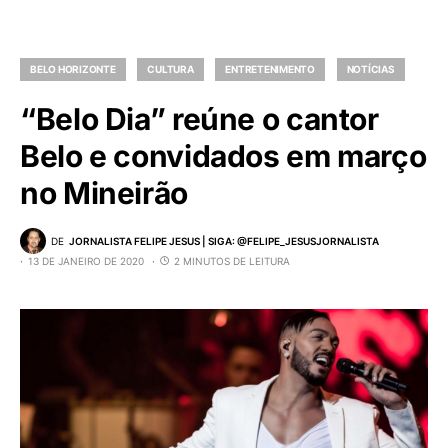
BELO HORIZONTE
CULTURA
ENTRETENIMENTO
NOTÍCIAS
“Belo Dia” reúne o cantor
Belo e convidados em março
no Mineirão
DE
JORNALISTA FELIPE JESUS | SIGA: @FELIPE_JESUSJORNALISTA
13 DE JANEIRO DE 2020
2 MINUTOS DE LEITURA