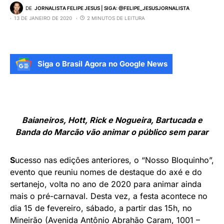
DE
JORNALISTA FELIPE JESUS | SIGA: @FELIPE_JESUSJORNALISTA
13 DE JANEIRO DE 2020
2 MINUTOS DE LEITURA
Siga o Brasil Agora no Google News
Baianeiros, Hott, Rick e Nogueira, Bartucada e
Banda do Marcão vão animar o público sem parar
S
ucesso nas edições anteriores, o “Nosso Bloquinho”,
evento que reuniu nomes de destaque do axé e do
sertanejo, volta no ano de 2020 para animar ainda
mais o pré-carnaval. Desta vez, a festa acontece no
dia 15 de fevereiro, sábado, a partir das 15h, no
Mineirão (Avenida Antônio Abrahão Caram, 1001 –