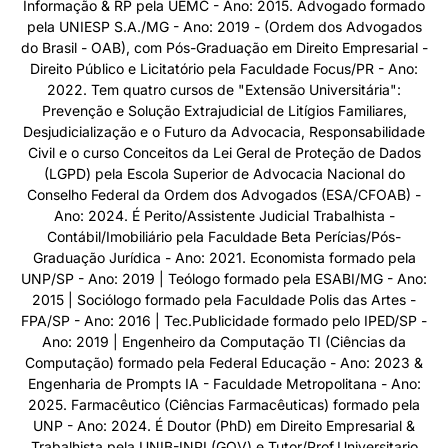
Informação & RP pela UEMC - Ano: 2015. Advogado formado
pela UNIESP S.A./MG - Ano: 2019 - (Ordem dos Advogados
do Brasil - OAB), com Pós-Graduação em Direito Empresarial -
Direito Público e Licitatório pela Faculdade Focus/PR - Ano:
2022. Tem quatro cursos de "Extensão Universitária":
Prevenção e Solução Extrajudicial de Litígios Familiares,
Desjudicialização e o Futuro da Advocacia, Responsabilidade
Civil e o curso Conceitos da Lei Geral de Proteção de Dados
(LGPD) pela Escola Superior de Advocacia Nacional do
Conselho Federal da Ordem dos Advogados (ESA/CFOAB) -
Ano: 2024. É Perito/Assistente Judicial Trabalhista -
Contábil/Imobiliário pela Faculdade Beta Perícias/Pós-
Graduação Jurídica - Ano: 2021. Economista formado pela
UNP/SP - Ano: 2019 | Teólogo formado pela ESABI/MG - Ano:
2015 | Sociólogo formado pela Faculdade Polis das Artes -
FPA/SP - Ano: 2016 | Tec.Publicidade formado pelo IPED/SP -
Ano: 2019 | Engenheiro da Computação TI (Ciências da
Computação) formado pela Federal Educação - Ano: 2023 &
Engenharia de Prompts IA - Faculdade Metropolitana - Ano:
2025. Farmacêutico (Ciências Farmacêuticas) formado pela
UNP - Ano: 2024. É Doutor (PhD) em Direito Empresarial &
Trabalhista pela UNIB-INPI (GOV) e Tutor/Prof.Universitario